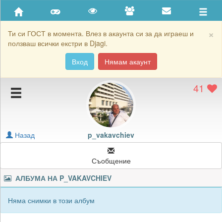
Приятели
Хронология на игри
×
Ти си ГОСТ в момента. Влез в акаунта си за да играеш и
ползваш всички екстри в Djagi.
Активност
Вход
Нямам акаунт
Постижения
41
Подаръците на p_vakavchiev
Картичките на p_vakavchiev
Блокирай p_vakavchiev
Назад
p_vakavchiev
Съобщение
АЛБУМА НА
P_VAKAVCHIEV
Няма снимки в този албум