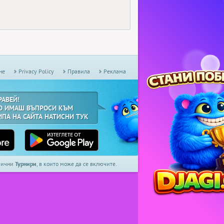
не
Privacy Policy
Правила
Реклама
РАВЕЙ!
О ИМАШ ВЪПРОСИ КЪМ
ИПА НА САЙТА НАТИСНИ ТУК
дмични
Турнири
, в които може да се включите.