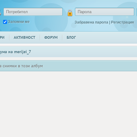
Запомни ме
Забравена парола
|
Регистрация
РИ
АКТИВНОСТ
ФОРУМ
БЛОГ
ума на
merijei_7
а снимки в този албум