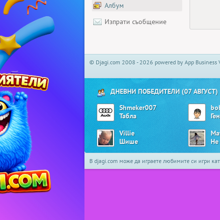
Албум
Изпрати съобщение
© Djagi.com 2008 - 2026 powered by App Business 
ДНЕВНИ ПОБЕДИТЕЛИ (07 АВГУСТ)
Shmeker007
bo
Табла
Ге
Villie
Ma
Шише
Не
В djagi.com може да играете любимите си игри ка