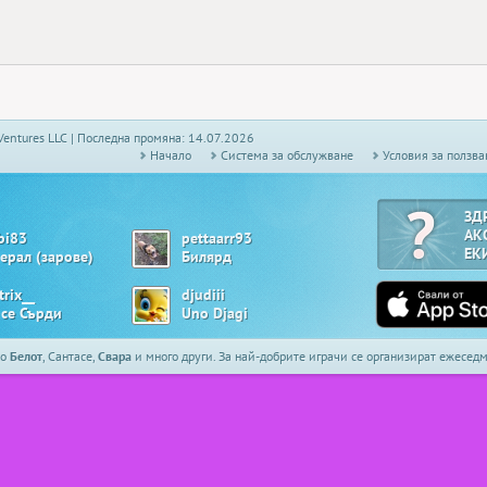
Ventures LLC | Последна промяна: 14.07.2026
Начало
Системa за обслужване
Условия за ползва
ЗД
АК
bi83
pettaarr93
ЕК
нерал (зарове)
Билярд
trix__
djudiii
 се Сърди
Uno Djagi
то
Белот
, Сантасе,
Свара
и много други. За най-добрите играчи се организират ежесе