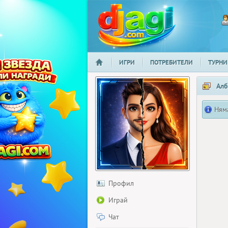
ИГРИ
ПОТРЕБИТЕЛИ
ТУРНИ
НАЧАЛО
djagi.com
Алб
Ням
Профил
Играй
Чат