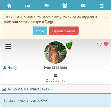
Приятели
Хронология на игри
×
Ти си ГОСТ в момента. Влез в акаунта си за да играеш и
ползваш всички екстри в Djagi.
Активност
Вход
Нямам акаунт
Постижения
17
Подаръците на ivan13121966
Картичките на ivan13121966
Блокирай ivan13121966
Назад
ivan13121966
Съобщение
АЛБУМА НА
IVAN13121966
Няма снимки в този албум