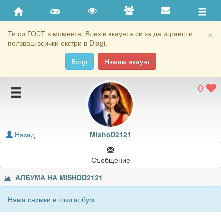
Приятели
Хронология на игри
×
Ти си ГОСТ в момента. Влез в акаунта си за да играеш и
ползваш всички екстри в Djagi.
Активност
Вход
Нямам акаунт
Постижения
0
Подаръците на MishoD2121
Картичките на MishoD2121
Блокирай MishoD2121
Назад
MishoD2121
Съобщение
АЛБУМА НА
MISHOD2121
Няма снимки в този албум