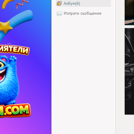
Албум(6)
Изпрати съобщение