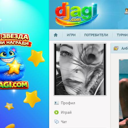
ИГРИ
ПОТРЕБИТЕЛИ
ТУРНИ
НАЧАЛО
djagi.com
Алб
Профил
Играй
Чат