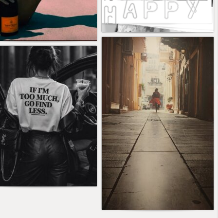
17
6
7
5