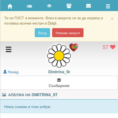
Приятели
Хронология на игри
×
Ти си ГОСТ в момента. Влез в акаунта си за да играеш и
ползваш всички екстри в Djagi.
Активност
Вход
Нямам акаунт
Постижения
57
Подаръците на Dimitrina_St
Картичките на Dimitrina_St
Блокирай Dimitrina_St
Назад
Dimitrina_St
Съобщение
АЛБУМА НА
DIMITRINA_ST
Няма снимки в този албум