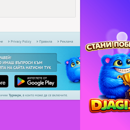
не
Privacy Policy
Правила
Реклама
РАВЕЙ!
О ИМАШ ВЪПРОСИ КЪМ
ИПА НА САЙТА НАТИСНИ ТУК
дмични
Турнири
, в които може да се включите.