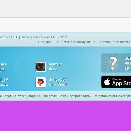
Ventures LLC | Последна промяна: 14.07.2026
Начало
Системa за обслужване
Условия за ползва
ЗД
АК
nico
Mattrix
ЕК
бла
Шах
ni_69
dango33
лярд
Uno Djagi
то
Белот
, Сантасе,
Свара
и много други. За най-добрите играчи се организират ежесе