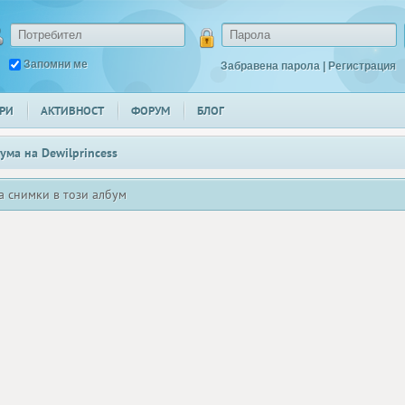
Запомни ме
Забравена парола
|
Регистрация
РИ
АКТИВНОСТ
ФОРУМ
БЛОГ
ума на
Dewilprincess
а снимки в този албум