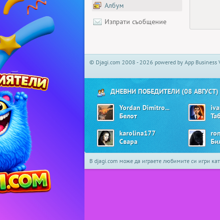
Албум
Изпрати съобщение
© Djagi.com 2008 - 2026 powered by App Business 
ДНЕВНИ ПОБЕДИТЕЛИ (08 АВГУСТ)
Yordan Dimitrov02
iva
Белот
Та
karolina177
ro
Свара
Би
В djagi.com може да играете любимите си игри ка