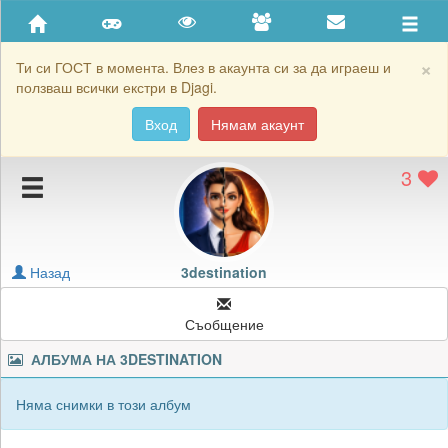
Приятели
Хронология на игри
×
Ти си ГОСТ в момента. Влез в акаунта си за да играеш и
ползваш всички екстри в Djagi.
Активност
Вход
Нямам акаунт
Постижения
3
Подаръците на 3destination
Картичките на 3destination
Блокирай 3destination
Назад
3destination
Съобщение
АЛБУМА НА
3DESTINATION
Няма снимки в този албум