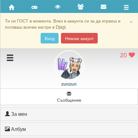
Приятели
Хронология на игри
×
Ти си ГОСТ в момента. Влез в акаунта си за да играеш и
ползваш всички екстри в Djagi.
Активност
Вход
Нямам акаунт
Постижения
20
Подаръците на zunzun
Картичките на zunzun
Блокирай zunzun
zunzun
Съобщение
За мен
Албум