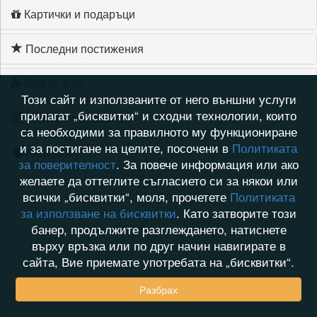
Картички и подаръци
Последни постижения
Моите игри
Този сайт и използваните от него външни услуги
прилагат „бисквитки“ и сходни технологии, които
Хронология на игри
са необходими за правилното му функциониране
и за постигане на целите, посочени в
Политиката
Активност
за поверителност
. За повече информация или ако
желаете да оттеглите съгласието си за някои или
всички „бисквитки“, моля, прочетете
Политиката
за използване на бисквитки
. Като затворите този
банер, продължите разглеждането, натиснете
върху връзка или по друг начин навигирате в
сайта, Вие приемате употребата на „бисквитки“.
Разбрах