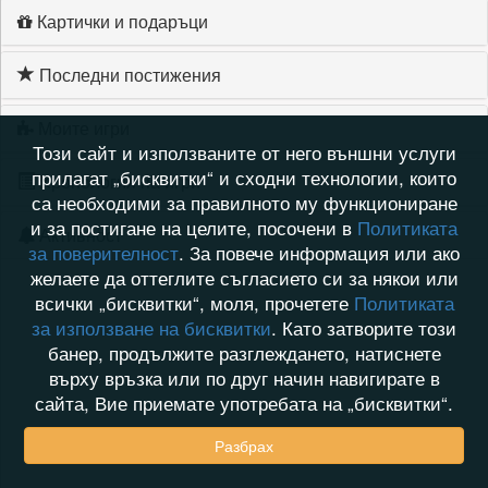
Картички и подаръци
Последни постижения
Моите игри
Този сайт и използваните от него външни услуги
прилагат „бисквитки“ и сходни технологии, които
Хронология на игри
са необходими за правилното му функциониране
и за постигане на целите, посочени в
Политиката
Активност
за поверителност
. За повече информация или ако
желаете да оттеглите съгласието си за някои или
всички „бисквитки“, моля, прочетете
Политиката
за използване на бисквитки
. Като затворите този
банер, продължите разглеждането, натиснете
върху връзка или по друг начин навигирате в
сайта, Вие приемате употребата на „бисквитки“.
Разбрах