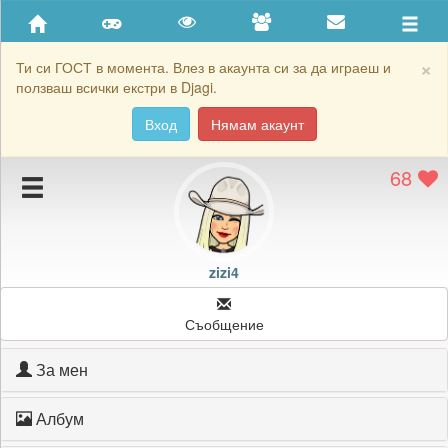
Приятели
Хронология на игри
×
Ти си ГОСТ в момента. Влез в акаунта си за да играеш и
ползваш всички екстри в Djagi.
Активност
Вход
Нямам акаунт
Постижения
68
Подаръците на zizi4
Картичките на zizi4
Блокирай zizi4
zizi4
Съобщение
За мен
Албум