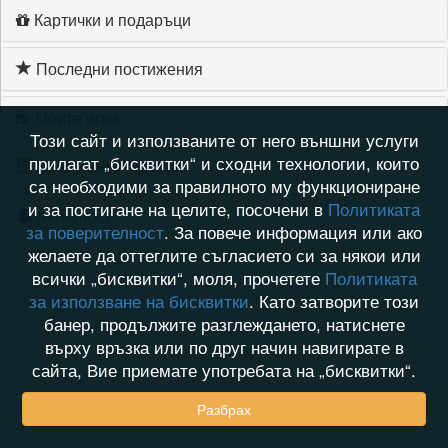
Картички и подаръци
Последни постижения
Моите игри
Този сайт и използваните от него външни услуги
прилагат „бисквитки“ и сходни технологии, които
Хронология на игри
са необходими за правилното му функциониране
и за постигане на целите, посочени в
Политиката
Активност
за поверителност
. За повече информация или ако
желаете да оттеглите съгласието си за някои или
всички „бисквитки“, моля, прочетете
Политиката
за използване на бисквитки
. Като затворите този
банер, продължите разглеждането, натиснете
върху връзка или по друг начин навигирате в
сайта, Вие приемате употребата на „бисквитки“.
Разбрах