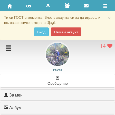
Приятели
Хронология на игри
×
Ти си ГОСТ в момента. Влез в акаунта си за да играеш и
ползваш всички екстри в Djagi.
Активност
Вход
Нямам акаунт
Постижения
14
Подаръците на zaver
Картичките на zaver
Блокирай zaver
zaver
Съобщение
За мен
Албум