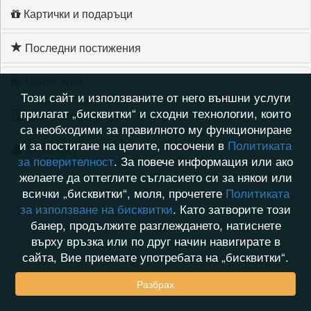
Картички и подаръци
Последни постижения
Моите игри
Този сайт и използваните от него външни услуги
прилагат „бисквитки“ и сходни технологии, които
Хронология на игри
са необходими за правилното му функциониране
и за постигане на целите, посочени в
Политиката
Активност
за поверителност
. За повече информация или ако
желаете да оттеглите съгласието си за някои или
всички „бисквитки“, моля, прочетете
Политиката
за използване на бисквитки
. Като затворите този
банер, продължите разглеждането, натиснете
върху връзка или по друг начин навигирате в
сайта, Вие приемате употребата на „бисквитки“.
Разбрах