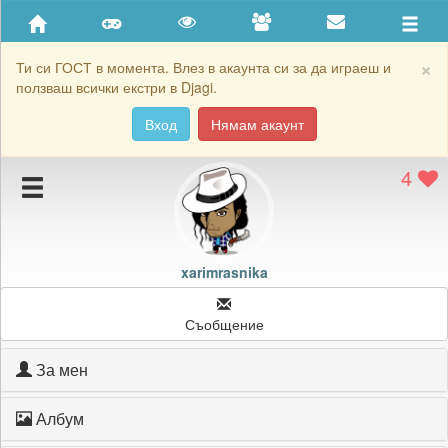
Приятели
Хронология на игри
×
Ти си ГОСТ в момента. Влез в акаунта си за да играеш и
ползваш всички екстри в Djagi.
Активност
Вход
Нямам акаунт
Постижения
4
Подаръците на xarimrasnika
Картичките на xarimrasnika
Блокирай xarimrasnika
xarimrasnika
Съобщение
За мен
Албум