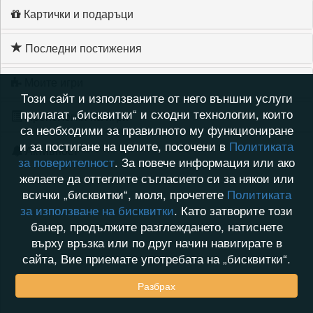
Картички и подаръци
Последни постижения
Моите игри
Този сайт и използваните от него външни услуги
прилагат „бисквитки“ и сходни технологии, които
Хронология на игри
са необходими за правилното му функциониране
и за постигане на целите, посочени в
Политиката
Активност
за поверителност
. За повече информация или ако
желаете да оттеглите съгласието си за някои или
всички „бисквитки“, моля, прочетете
Политиката
за използване на бисквитки
. Като затворите този
банер, продължите разглеждането, натиснете
върху връзка или по друг начин навигирате в
сайта, Вие приемате употребата на „бисквитки“.
Разбрах