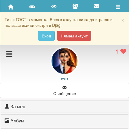
Приятели
Хронология на игри
×
Ти си ГОСТ в момента. Влез в акаунта си за да играеш и
ползваш всички екстри в Djagi.
Активност
Вход
Нямам акаунт
Постижения
1
Подаръците на vvrr
Картичките на vvrr
Блокирай vvrr
vvrr
Съобщение
За мен
Албум