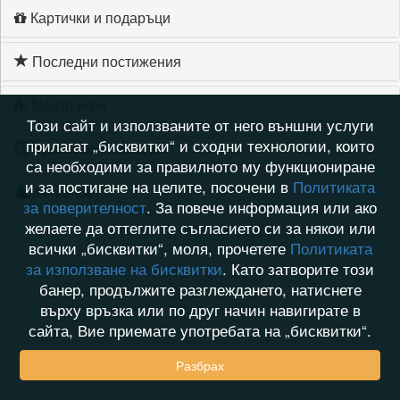
Картички и подаръци
Последни постижения
Моите игри
Този сайт и използваните от него външни услуги
прилагат „бисквитки“ и сходни технологии, които
Хронология на игри
са необходими за правилното му функциониране
и за постигане на целите, посочени в
Политиката
Активност
за поверителност
. За повече информация или ако
желаете да оттеглите съгласието си за някои или
всички „бисквитки“, моля, прочетете
Политиката
за използване на бисквитки
. Като затворите този
банер, продължите разглеждането, натиснете
върху връзка или по друг начин навигирате в
сайта, Вие приемате употребата на „бисквитки“.
Разбрах