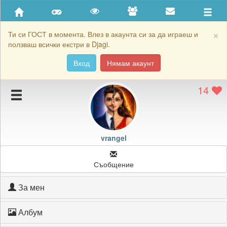
Приятели
Хронология на игри
×
Ти си ГОСТ в момента. Влез в акаунта си за да играеш и
ползваш всички екстри в Djagi.
Активност
Вход
Нямам акаунт
Постижения
14
Подаръците на vrangel
Картичките на vrangel
Блокирай vrangel
vrangel
Съобщение
За мен
Албум