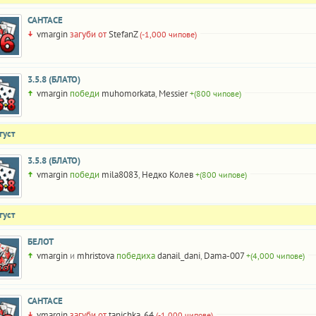
САНТАСЕ
vmargin
загуби от
StefanZ
(-1,000 чипове)
3.5.8 (БЛАТО)
vmargin
победи
muhomorkata
,
Messier
+(800 чипове)
густ
3.5.8 (БЛАТО)
vmargin
победи
mila8083
,
Недко Колев
+(800 чипове)
густ
БЕЛОТ
vmargin
и
mhristova
победиха
danail_dani
,
Dama-007
+(4,000 чипове)
САНТАСЕ
vmargin
загуби от
tanichka_64
(-1,000 чипове)