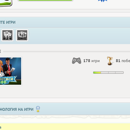
ТЕ ИГРИ
Е
178
игри
81
поб
НОЛОГИЯ НА ИГРИ
а