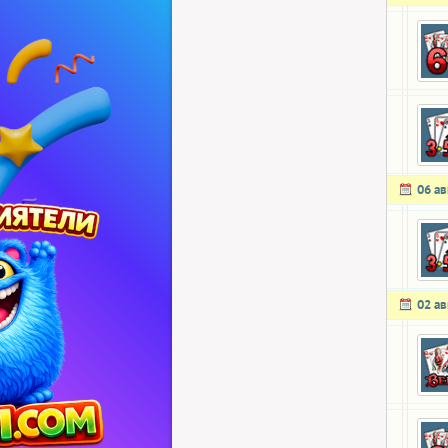
06 ав
02 ав