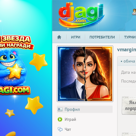
ИГРИ
ПОТРЕБИТЕЛИ
ТУРНИ
НАЧАЛО
djagi.com
vmargi
• обича
Дата на
Последн
Ня
пода
Профил
Играй
Чат