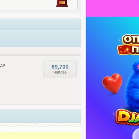
еди
69,700
Чипове