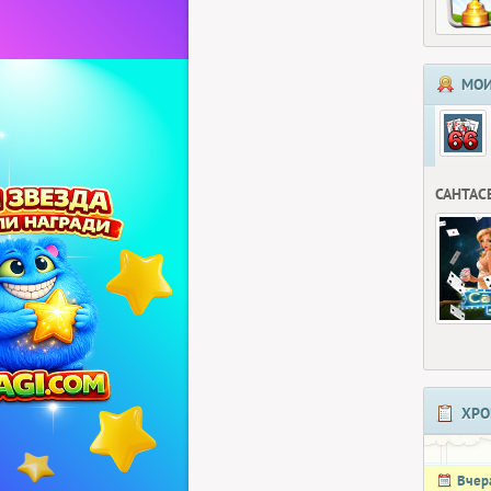
МОИ
САНТАС
ХРО
Вчер