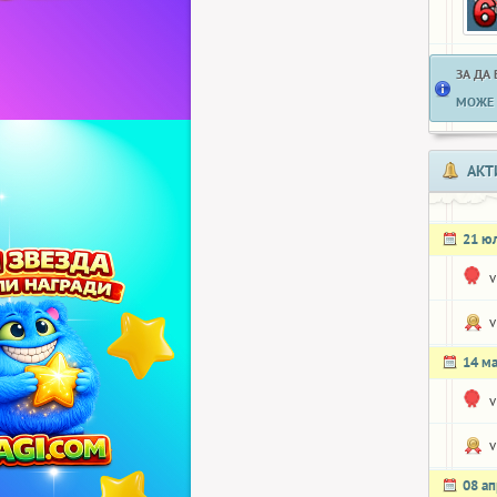
ЗА ДА
МОЖЕ 
АКТ
21 ю
v
v
14 м
v
v
08 а