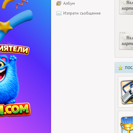
Ня
Албум
карт
Изпрати съобщение
Ня
карт
ПОС