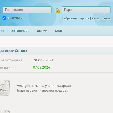
Запомни ме
Забравена парола
|
Регистрация
РИ
АКТИВНОСТ
ФОРУМ
БЛОГ
n
 да играе
Сантасе
 регистриране:
28 юли 2021
о на линия:
07.08.2026
ма
vmargin няма получени подаръци
ръци
Бъди първият изпратил подарък