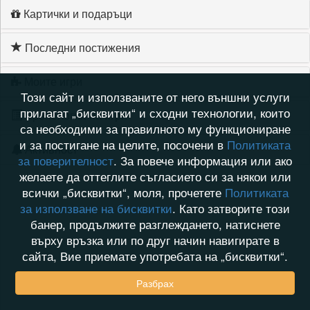
Картички и подаръци
Последни постижения
Моите игри
Този сайт и използваните от него външни услуги
прилагат „бисквитки“ и сходни технологии, които
Хронология на игри
са необходими за правилното му функциониране
и за постигане на целите, посочени в
Политиката
Активност
за поверителност
. За повече информация или ако
желаете да оттеглите съгласието си за някои или
всички „бисквитки“, моля, прочетете
Политиката
за използване на бисквитки
. Като затворите този
банер, продължите разглеждането, натиснете
върху връзка или по друг начин навигирате в
сайта, Вие приемате употребата на „бисквитки“.
Разбрах