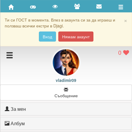
Приятели
Хронология на игри
×
Ти си ГОСТ в момента. Влез в акаунта си за да играеш и
ползваш всички екстри в Djagi.
Активност
Вход
Нямам акаунт
Постижения
0
Подаръците на vladimir09
Картичките на vladimir09
Блокирай vladimir09
vladimir09
Съобщение
За мен
Албум