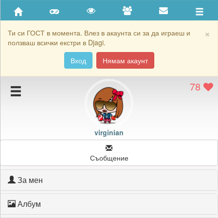
Приятели
Хронология на игри
×
Ти си ГОСТ в момента. Влез в акаунта си за да играеш и
ползваш всички екстри в Djagi.
Активност
Вход
Нямам акаунт
Постижения
78
Подаръците на virginian
Картичките на virginian
Блокирай virginian
virginian
Съобщение
За мен
Албум