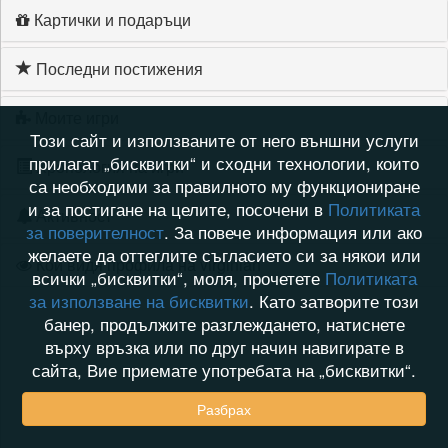
Картички и подаръци
Последни постижения
Моите игри
Този сайт и използваните от него външни услуги
прилагат „бисквитки“ и сходни технологии, които
Хронология на игри
са необходими за правилното му функциониране
и за постигане на целите, посочени в
Политиката
Активност
за поверителност
. За повече информация или ако
желаете да оттеглите съгласието си за някои или
Кой видя профила на virginian
всички „бисквитки“, моля, прочетете
Политиката
за използване на бисквитки
. Като затворите този
банер, продължите разглеждането, натиснете
върху връзка или по друг начин навигирате в
сайта, Вие приемате употребата на „бисквитки“.
Разбрах