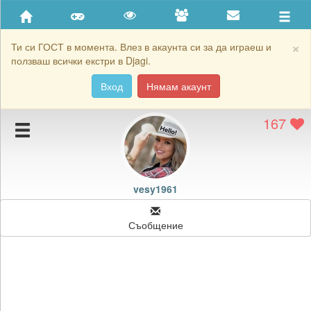
Приятели
Хронология на игри
×
Ти си ГОСТ в момента. Влез в акаунта си за да играеш и
ползваш всички екстри в Djagi.
Активност
Вход
Нямам акаунт
Постижения
167
Подаръците на vesy1961
Картичките на vesy1961
Блокирай vesy1961
vesy1961
Съобщение