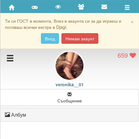
Приятели
Хронология на игри
×
Ти си ГОСТ в момента. Влез в акаунта си за да играеш и
ползваш всички екстри в Djagi.
Активност
Вход
Нямам акаунт
Постижения
659
Подаръците на veronika__01
Картичките на veronika__01
Блокирай veronika__01
veronika__01
Съобщение
Албум