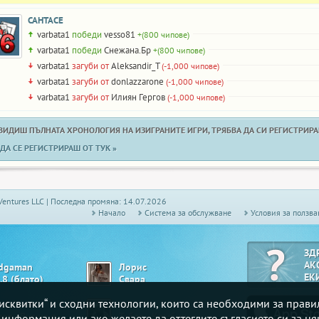
САНТАСЕ
varbata1
победи
vesso81
+(800 чипове)
varbata1
победи
Снежана.Бр
+(800 чипове)
varbata1
загуби от
Aleksandir_T
(-1,000 чипове)
varbata1
загуби от
donlazzarone
(-1,000 чипове)
varbata1
загуби от
Илиян Гергов
(-1,000 чипове)
 ВИДИШ ПЪЛНАТА ХРОНОЛОГИЯ НА ИЗИГРАНИТЕ ИГРИ, ТРЯБВА ДА СИ РЕГИСТРИРАН
ДА СЕ РЕГИСТРИРАШ ОТ ТУК »
Ventures LLC | Последна промяна: 14.07.2026
Начало
Системa за обслужване
Условия за ползва
ЗД
АК
dgaman
Лорис
ЕК
.8 (блато)
Свара
„бисквитки“ и сходни технологии, които са необходими за прав
ndalovski
ssis
Белот - Висша лига
Табла - Комбинирана
е информация или ако желаете да оттеглите съгласието си за ня