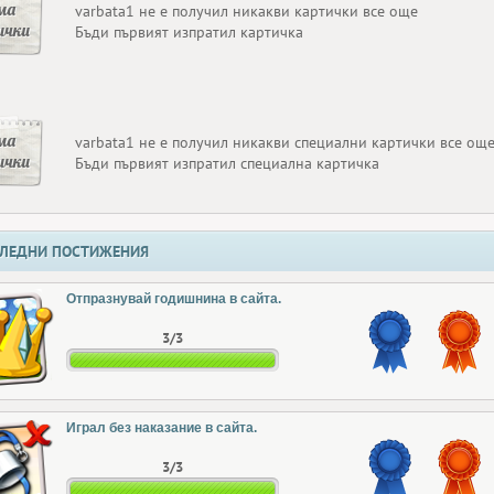
ма
varbata1 не е получил никакви картички все още
ички
Бъди първият изпратил картичка
ма
varbata1 не е получил никакви специални картички все ощ
ички
Бъди първият изпратил специална картичка
ЛЕДНИ ПОСТИЖЕНИЯ
Отпразнувай годишнина в сайта.
3/3
Играл без наказание в сайта.
3/3