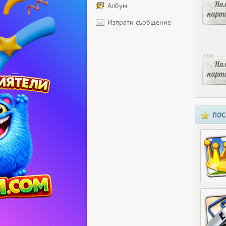
Ня
Албум
карт
Изпрати съобщение
Ня
карт
ПОС