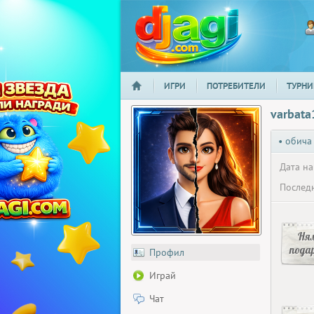
ИГРИ
ПОТРЕБИТЕЛИ
ТУРНИ
НАЧАЛО
djagi.com
varbata
• обича
Дата на
Последн
Ня
пода
Профил
Играй
Чат