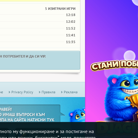
5 ИЗИГРАНИ ИГРИ
12:18
12:02
11:52
11:41
11:35
 ПОТРЕБИТЕЛ И ДА СИ VIP.
не
Privacy Policy
Правила
Реклама
РАВЕЙ!
О ИМАШ ВЪПРОСИ КЪМ
ИПА НА САЙТА НАТИСНИ ТУК
илното му функциониране и за постигане на
кои или всички „бисквитки“, моля, прочетете