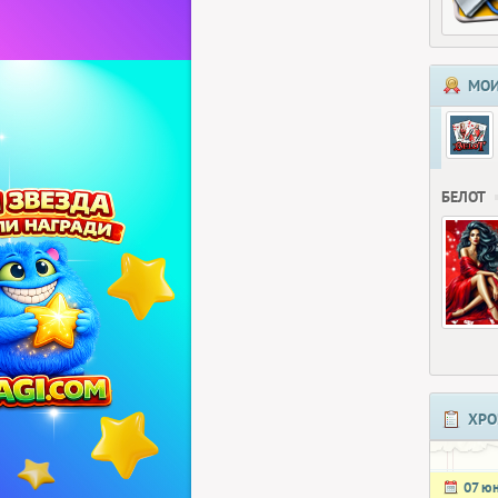
МОИ
БЕЛОТ
ХРО
07 ю