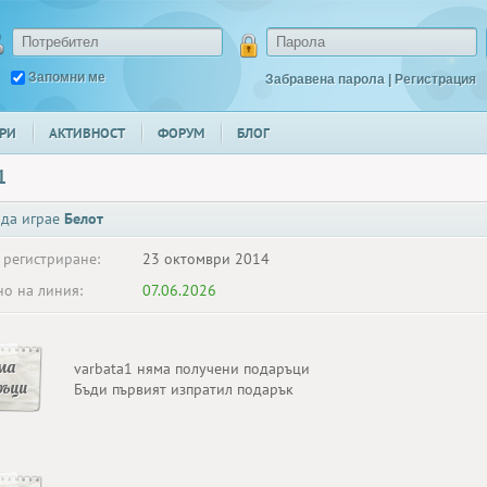
Запомни ме
Забравена парола
|
Регистрация
РИ
АКТИВНОСТ
ФОРУМ
БЛОГ
1
 да играе
Белот
 регистриране:
23 октомври 2014
о на линия:
07.06.2026
ма
varbata1 няма получени подаръци
ръци
Бъди първият изпратил подарък