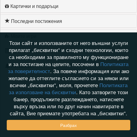
Картички и подаръци
Последни постижения
Моите игри
Този сайт и използваните от него външни услуги
прилагат „бисквитки“ и сходни технологии, които
Хронология на игри
са необходими за правилното му функциониране
и за постигане на целите, посочени в
Политиката
Активност
за поверителност
. За повече информация или ако
желаете да оттеглите съгласието си за някои или
всички „бисквитки“, моля, прочетете
Политиката
за използване на бисквитки
. Като затворите този
банер, продължите разглеждането, натиснете
върху връзка или по друг начин навигирате в
сайта, Вие приемате употребата на „бисквитки“.
Разбрах