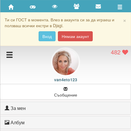
Приятели
Хронология на игри
×
Ти си ГОСТ в момента. Влез в акаунта си за да играеш и
ползваш всички екстри в Djagi.
Активност
Вход
Нямам акаунт
Постижения
482
Подаръците на van4eto123
Картичките на van4eto123
Блокирай van4eto123
van4eto123
Съобщение
За мен
Албум