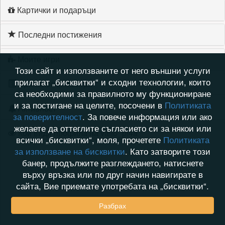
Картички и подаръци
Последни постижения
Моите игри
Този сайт и използваните от него външни услуги
прилагат „бисквитки“ и сходни технологии, които
Хронология на игри
са необходими за правилното му функциониране
и за постигане на целите, посочени в
Политиката
Активност
за поверителност
. За повече информация или ако
желаете да оттеглите съгласието си за някои или
Кой видя профила на valio_pi4a
всички „бисквитки“, моля, прочетете
Политиката
за използване на бисквитки
. Като затворите този
банер, продължите разглеждането, натиснете
върху връзка или по друг начин навигирате в
сайта, Вие приемате употребата на „бисквитки“.
Разбрах