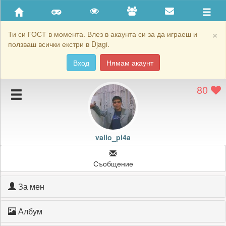
Приятели
Хронология на игри
×
Ти си ГОСТ в момента. Влез в акаунта си за да играеш и
ползваш всички екстри в Djagi.
Активност
Вход
Нямам акаунт
Постижения
80
Подаръците на valio_pi4a
Картичките на valio_pi4a
Блокирай valio_pi4a
valio_pi4a
Съобщение
За мен
Албум