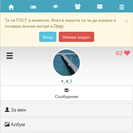
Приятели
Хронология на игри
×
Ти си ГОСТ в момента. Влез в акаунта си за да играеш и
ползваш всички екстри в Djagi.
Активност
Вход
Нямам акаунт
Постижения
63
Подаръците на v_a_l
Картичките на v_a_l
Блокирай v_a_l
v_a_l
Съобщение
За мен
Албум