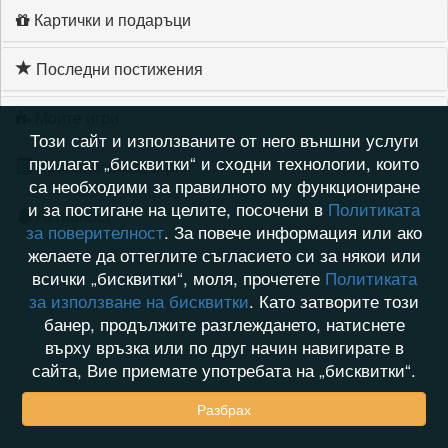
Картички и подаръци
Последни постижения
Моите игри
Този сайт и използваните от него външни услуги
прилагат „бисквитки“ и сходни технологии, които
Хронология на игри
са необходими за правилното му функциониране
и за постигане на целите, посочени в
Политиката
Активност
за поверителност
. За повече информация или ако
желаете да оттеглите съгласието си за някои или
всички „бисквитки“, моля, прочетете
Политиката
за използване на бисквитки
. Като затворите този
банер, продължите разглеждането, натиснете
върху връзка или по друг начин навигирате в
сайта, Вие приемате употребата на „бисквитки“.
Разбрах