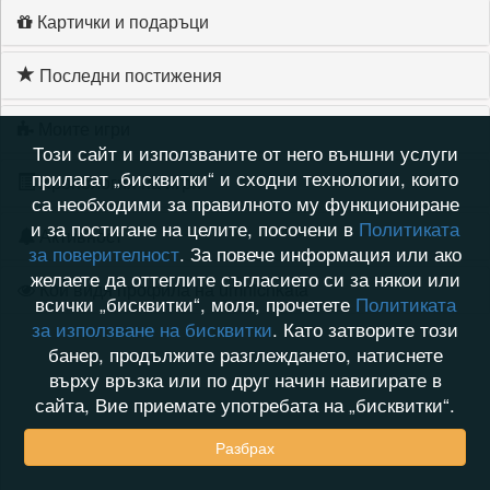
Картички и подаръци
Последни постижения
Моите игри
Този сайт и използваните от него външни услуги
прилагат „бисквитки“ и сходни технологии, които
Хронология на игри
са необходими за правилното му функциониране
и за постигане на целите, посочени в
Политиката
Активност
за поверителност
. За повече информация или ако
желаете да оттеглите съгласието си за някои или
Кой видя профила на umnichkata
всички „бисквитки“, моля, прочетете
Политиката
за използване на бисквитки
. Като затворите този
банер, продължите разглеждането, натиснете
върху връзка или по друг начин навигирате в
сайта, Вие приемате употребата на „бисквитки“.
Разбрах