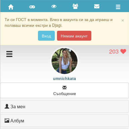
Приятели
Хронология на игри
×
Ти си ГОСТ в момента. Влез в акаунта си за да играеш и
ползваш всички екстри в Djagi.
Активност
Вход
Нямам акаунт
Постижения
203
Подаръците на umnichkata
Картичките на umnichkata
Блокирай umnichkata
umnichkata
Съобщение
За мен
Албум