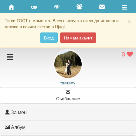
Приятели
Хронология на игри
×
Ти си ГОСТ в момента. Влез в акаунта си за да играеш и
ползваш всички екстри в Djagi.
Активност
Вход
Нямам акаунт
Постижения
3
Подаръците на tsatsev
Картичките на tsatsev
Блокирай tsatsev
tsatsev
Съобщение
За мен
Албум