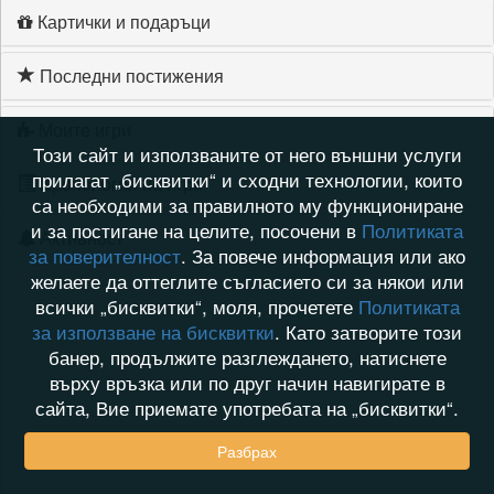
Картички и подаръци
Последни постижения
Моите игри
Този сайт и използваните от него външни услуги
прилагат „бисквитки“ и сходни технологии, които
Хронология на игри
са необходими за правилното му функциониране
и за постигане на целите, посочени в
Политиката
Активност
за поверителност
. За повече информация или ако
желаете да оттеглите съгласието си за някои или
всички „бисквитки“, моля, прочетете
Политиката
за използване на бисквитки
. Като затворите този
банер, продължите разглеждането, натиснете
върху връзка или по друг начин навигирате в
сайта, Вие приемате употребата на „бисквитки“.
Разбрах