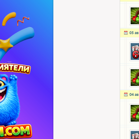
05 ав
04 ав