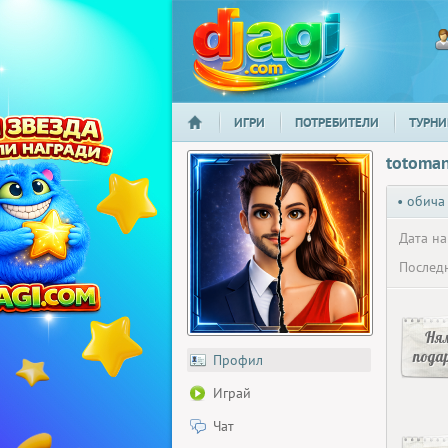
ИГРИ
ПОТРЕБИТЕЛИ
ТУРНИ
НАЧАЛО
djagi.com
totoma
• обича
Дата на
Последн
Ня
пода
Профил
Играй
Чат