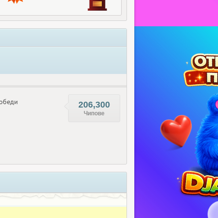
обеди
206,300
Чипове