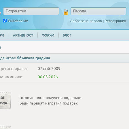
Запомни ме
Забравена парола
|
Регистрация
РИ
АКТИВНОСТ
ФОРУМ
БЛОГ
n
 да играе
Ябълкова градина
 регистриране:
07 май 2009
о на линия:
06.08.2026
ма
totoman няма получени подаръци
ръци
Бъди първият изпратил подарък