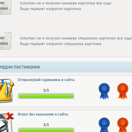
ма
totoman не е получил никакви картички все още
ички
Бъди първият изпратил картичка
ма
totoman не е получил никакви специални картички все още
ички
Бъди първият изпратил специална картичка
ЛЕДНИ ПОСТИЖЕНИЯ
Отпразнувай годишнина в сайта.
3/3
Играл без наказание в сайта.
3/3