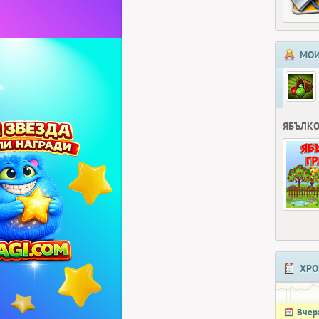
МОИ
ЯБЪЛКО
ХРО
Вчер