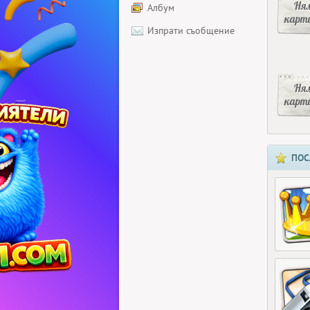
Ня
Албум
карт
Изпрати съобщение
Ня
карт
ПОС