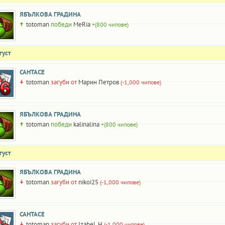
ЯБЪЛКОВА ГРАДИНА
totoman
победи
MeRia
+(800 чипове)
густ
САНТАСЕ
totoman
загуби от
Марин Петров
(-1,000 чипове)
ЯБЪЛКОВА ГРАДИНА
totoman
победи
kalinalina
+(800 чипове)
густ
ЯБЪЛКОВА ГРАДИНА
totoman
загуби от
nikoi25
(-1,000 чипове)
САНТАСЕ
totoman
загуби от
Izabel_H
(-1,000 чипове)