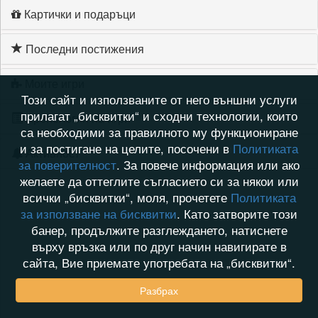
Картички и подаръци
Последни постижения
Моите игри
Този сайт и използваните от него външни услуги
прилагат „бисквитки“ и сходни технологии, които
Хронология на игри
са необходими за правилното му функциониране
и за постигане на целите, посочени в
Политиката
Активност
за поверителност
. За повече информация или ако
желаете да оттеглите съгласието си за някои или
всички „бисквитки“, моля, прочетете
Политиката
за използване на бисквитки
. Като затворите този
банер, продължите разглеждането, натиснете
върху връзка или по друг начин навигирате в
сайта, Вие приемате употребата на „бисквитки“.
Разбрах