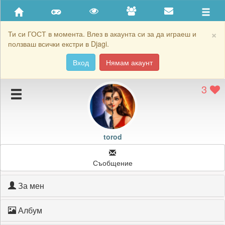
Приятели
Хронология на игри
×
Ти си ГОСТ в момента. Влез в акаунта си за да играеш и
ползваш всички екстри в Djagi.
Активност
Вход
Нямам акаунт
Постижения
3
Подаръците на torod
Картичките на torod
Блокирай torod
torod
Съобщение
За мен
Албум