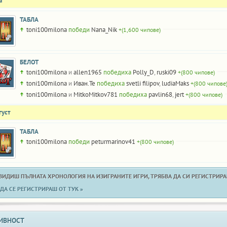
а
ТАБЛА
toni100milona
победи
Nana_Nik
+(1,600 чипове)
БЕЛОТ
toni100milona
и
allen1965
победиха
Polly_D
,
ruski09
+(800 чипове)
toni100milona
и
Иван.Те
победиха
svetli filipov
,
ludiaMaks
+(800 чипове
toni100milona
и
MitkoMitkov781
победиха
pavlin68
,
jert
+(800 чипове)
густ
ТАБЛА
toni100milona
победи
peturmarinov41
+(800 чипове)
 ВИДИШ ПЪЛНАТА ХРОНОЛОГИЯ НА ИЗИГРАНИТЕ ИГРИ, ТРЯБВА ДА СИ РЕГИСТРИРАН
ДА СЕ РЕГИСТРИРАШ ОТ ТУК »
ИВНОСТ