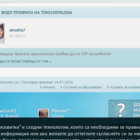
 ВИДЯ ПРОФИЛА НА TONI100MILONA
afrodita7
01 август
 видиш пълната хронология трябва да си VIP потребител
ДА СЕ РЕГИСТРИРАШ ОТ ТУК »
Ventures LLC | Последна промяна: 14.07.2026
Начало
Системa за обслужване
Условия за ползва
ЗД
АК
fedjiev82
Paloma77
ЕК
.8 (блато)
Шише
„бисквитки“ и сходни технологии, които са необходими за прав
__G
CHAROVEN999
ngo 90
Белот - Висша лига
е информация или ако желаете да оттеглите съгласието си за ня