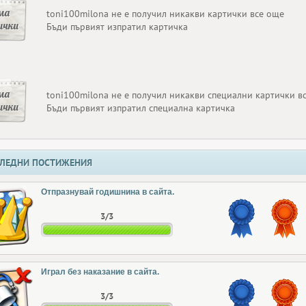
ма
toni100milona не е получил никакви картички все още
ички
Бъди първият изпратил картичка
ма
toni100milona не е получил никакви специални картички в
ички
Бъди първият изпратил специална картичка
ЛЕДНИ ПОСТИЖЕНИЯ
Отпразнувай годишнина в сайта.
3/3
Играл без наказание в сайта.
3/3