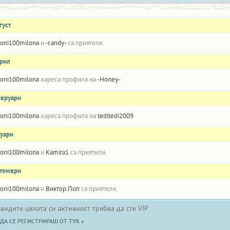
густ
toni100milona
и
-candy-
са приятели.
прил
toni100milona
хареса профила на
-Honey-
евруари
toni100milona
хареса профила на
teditedi2009
нуари
toni100milona
и
Kamira1
са приятели.
ктомври
toni100milona
и
Виктор.Поп
са приятели.
 видите цялата си активност трябва да сте VIP
ДА СЕ РЕГИСТРИРАШ ОТ ТУК »