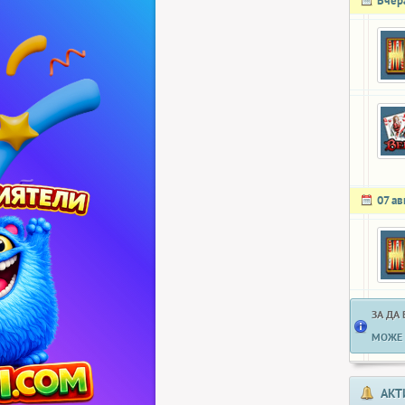
Вчер
07 ав
ЗА ДА
МОЖЕ 
АКТ