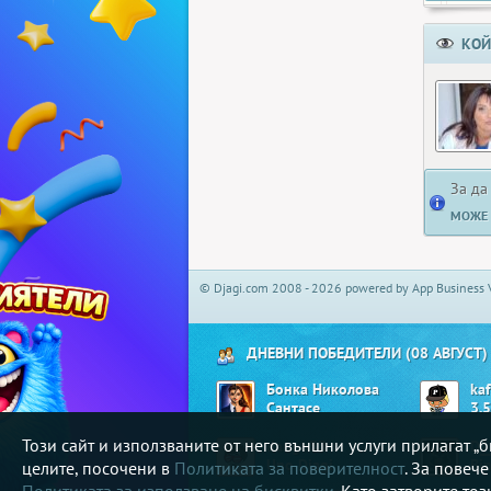
КОЙ
За да
МОЖЕ 
© Djagi.com 2008 - 2026 powered by App Business 
ДНЕВНИ ПОБЕДИТЕЛИ (08 АВГУСТ)
Бонка Николова
ka
Сантасе
3.5
Този сайт и използваните от него външни услуги прилагат 
dango33
D_
Uno Djagi
Bi
целите, посочени в
Политиката за поверителност
. За повеч