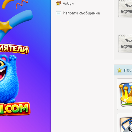
Албум
Ня
карт
Изпрати съобщение
Ня
карт
ПОС