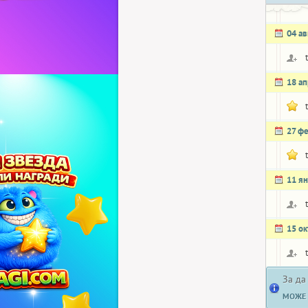
04 ав
18 а
27 ф
11 я
15 о
За да
МОЖЕ 