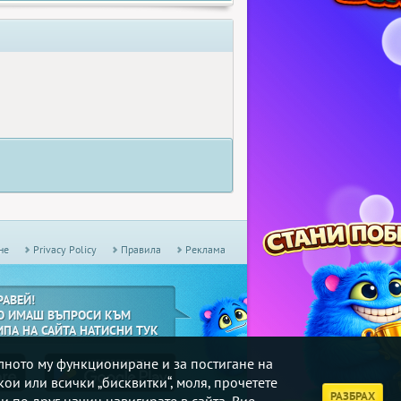
не
Privacy Policy
Правила
Реклама
РАВЕЙ!
О ИМАШ ВЪПРОСИ КЪМ
ИПА НА САЙТА НАТИСНИ ТУК
илното му функциониране и за постигане на
кои или всички „бисквитки“, моля, прочетете
РАЗБРАХ