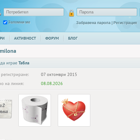
Запомни ме
Забравена парола
|
Регистрация
РИ
АКТИВНОСТ
ФОРУМ
БЛОГ
milona
 да играе
Табла
 регистриране:
07 октомври 2015
о на линия:
08.08.2026
 2
ръка