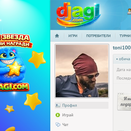
ИГРИ
ПОТРЕБИТЕЛИ
ТУРНИ
НАЧАЛО
djagi.com
toni100
• обича
Дата на
Последн
Има
пода
Профил
Играй
Чат