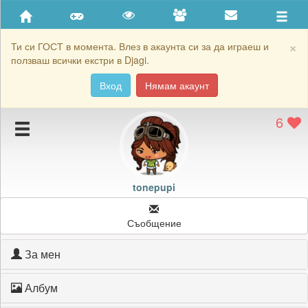
Приятели
Хронология на игри
×
Ти си ГОСТ в момента. Влез в акаунта си за да играеш и
ползваш всички екстри в Djagi.
Активност
Вход
Нямам акаунт
Постижения
6
Подаръците на tonepupi
Картичките на tonepupi
Блокирай tonepupi
tonepupi
Съобщение
За мен
Албум