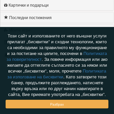
Картички и подаръци
Последни постижения
Моите игри
Този сайт и използваните от него външни услуги
прилагат „бисквитки“ и сходни технологии, които
Хронология на игри
са необходими за правилното му функциониране
и за постигане на целите, посочени в
Политиката
Активност
за поверителност
. За повече информация или ако
желаете да оттеглите съгласието си за някои или
всички „бисквитки“, моля, прочетете
Политиката
за използване на бисквитки
. Като затворите този
банер, продължите разглеждането, натиснете
върху връзка или по друг начин навигирате в
сайта, Вие приемате употребата на „бисквитки“.
Разбрах