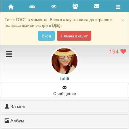
Приятели
Хронология на игри
×
Ти си ГОСТ в момента. Влез в акаунта си за да играеш и
ползваш всички екстри в Djagi.
Активност
Вход
Нямам акаунт
Постижения
194
Подаръците на tofili
Картичките на tofili
Блокирай tofili
tofili
Съобщение
За мен
Албум