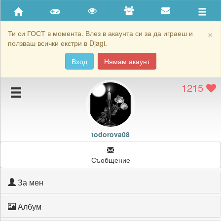
Приятели
Хронология на игри
×
Ти си ГОСТ в момента. Влез в акаунта си за да играеш и
ползваш всички екстри в Djagi.
Активност
Вход
Нямам акаунт
Постижения
1215
Подаръците на todorova08
Картичките на todorova08
Блокирай todorova08
todorova08
Съобщение
За мен
Албум