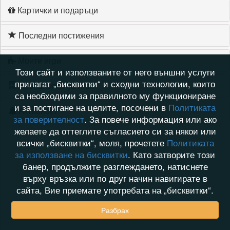
Картички и подаръци
Последни постижения
Моите игри
Този сайт и използваните от него външни услуги
прилагат „бисквитки“ и сходни технологии, които
Хронология на игри
са необходими за правилното му функциониране
и за постигане на целите, посочени в
Политиката
Активност
за поверителност
. За повече информация или ако
желаете да оттеглите съгласието си за някои или
всички „бисквитки“, моля, прочетете
Политиката
за използване на бисквитки
. Като затворите този
банер, продължите разглеждането, натиснете
върху връзка или по друг начин навигирате в
сайта, Вие приемате употребата на „бисквитки“.
Разбрах