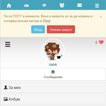
Приятели
Хронология на игри
×
Ти си ГОСТ в момента. Влез в акаунта си за да играеш и
ползваш всички екстри в Djagi.
Активност
Вход
Нямам акаунт
Постижения
4
Подаръците на tishk
Картичките на tishk
Блокирай tishk
tishk
Съобщение
За мен
Албум