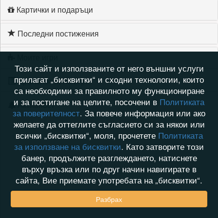
Картички и подаръци
Последни постижения
Моите игри
Този сайт и използваните от него външни услуги
прилагат „бисквитки“ и сходни технологии, които
Хронология на игри
са необходими за правилното му функциониране
и за постигане на целите, посочени в
Политиката
Активност
за поверителност
. За повече информация или ако
желаете да оттеглите съгласието си за някои или
всички „бисквитки“, моля, прочетете
Политиката
за използване на бисквитки
. Като затворите този
банер, продължите разглеждането, натиснете
върху връзка или по друг начин навигирате в
сайта, Вие приемате употребата на „бисквитки“.
Разбрах