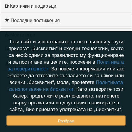
Картички и подаръци
Последни постижения
Моите игри
Този сайт и използваните от него външни услуги
прилагат „бисквитки“ и сходни технологии, които
Хронология на игри
са необходими за правилното му функциониране
и за постигане на целите, посочени в
Политиката
Активност
за поверителност
. За повече информация или ако
желаете да оттеглите съгласието си за някои или
всички „бисквитки“, моля, прочетете
Политиката
за използване на бисквитки
. Като затворите този
банер, продължите разглеждането, натиснете
върху връзка или по друг начин навигирате в
сайта, Вие приемате употребата на „бисквитки“.
Разбрах