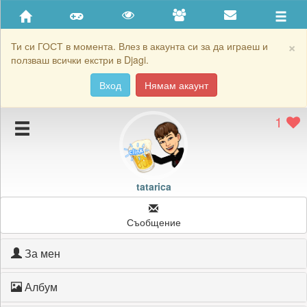
Приятели
Хронология на игри
×
Ти си ГОСТ в момента. Влез в акаунта си за да играеш и
ползваш всички екстри в Djagi.
Активност
Вход
Нямам акаунт
Постижения
1
Подаръците на tatarica
Картичките на tatarica
Блокирай tatarica
tatarica
Съобщение
За мен
Албум