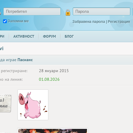
Запомни ме
Забравена парола
|
Регистрация
РИ
АКТИВНОСТ
ФОРУМ
БЛОГ
vi
 да играе
Пасианс
 регистриране:
28 януари 2015
о на линия:
01.08.2026
 1
ръка