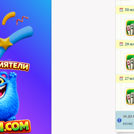
30 ю
29 ю
27 ю
ЗА ДА
МОЖЕ 