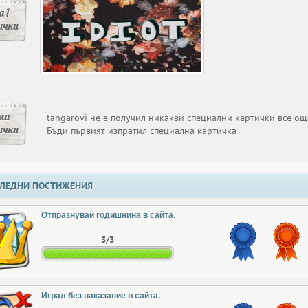
 1
ички
ма
tangarovi не е получил никакви специални картички все ощ
ички
Бъди първият изпратил специална картичка
ЛЕДНИ ПОСТИЖЕНИЯ
Отпразнувай годишнина в сайта.
3/3
Играл без наказание в сайта.