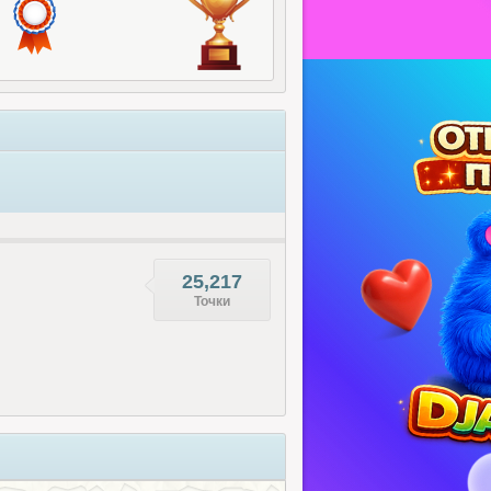
25,217
Точки