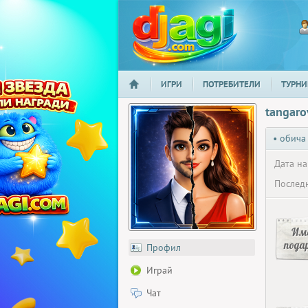
ИГРИ
ПОТРЕБИТЕЛИ
ТУРНИ
НАЧАЛО
djagi.com
tangaro
• обича
Дата на
Последн
Има
пода
Профил
Играй
Чат