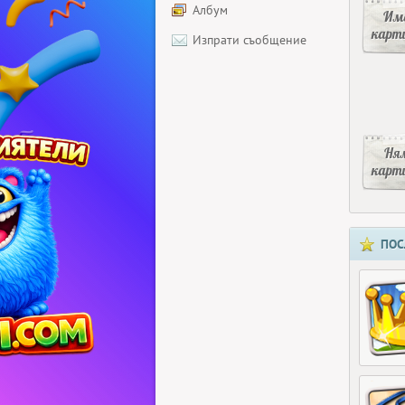
Албум
Има
карт
Изпрати съобщение
Ня
карт
ПОС