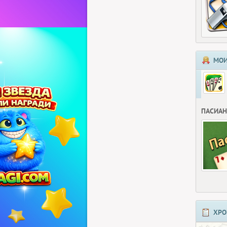
МОИ
ПАСИАН
ХРО