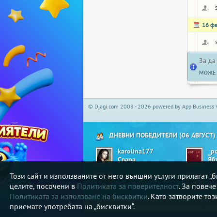
16 ф
За да
МОЖЕ 
© Djagi.com 2008 - 2026 powered by App Business 
ДНЕВНИ ПОБЕДИТЕЛИ (06 АВГУСТ)
karolina177
_po
Свара
Този сайт и използваните от него външни услуги прилагат 
just_for_fun
ici
Uno Djagi
Bi
целите, посочени в
Политиката за поверителност
. За повеч
Политиката за използване на бисквитки
. Като затворите то
В djagi.com може да играете любимите си игри ка
приемате употребата на „бисквитки“.