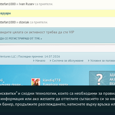
sttefan1000
и
Ivan Rusev
са приятели.
евруари
sttefan1000
и
dizelak
са приятели.
 видите цялата си активност трябва да сте VIP
ДА СЕ РЕГИСТРИРАШ ОТ ТУК »
Ventures LLC | Последна промяна: 14.07.2026
Начало
Системa за обслужване
Условия за ползва
ЗД
АК
li_
klavdiq778
ЕК
Ябълкова градина
Хавайско парти
„бисквитки“ и сходни технологии, които са необходими за прав
nko
Ef5dafad
ngo 90
Табла - Комбинирана
е информация или ако желаете да оттеглите съгласието си за ня
зи банер, продължите разглеждането, натиснете върху връзка ил
то
Белот
, Сантасе,
Свара
и много други. За най-добрите играчи се организират ежесе