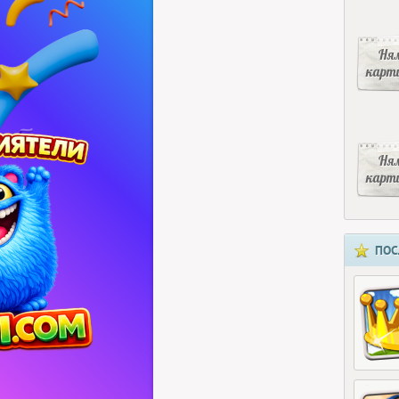
Ня
карт
Ня
карт
ПОС