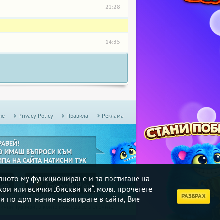
21:28
14:35
не
Privacy Policy
Правила
Реклама
РАВЕЙ!
О ИМАШ ВЪПРОСИ КЪМ
ИПА НА САЙТА НАТИСНИ ТУК
илното му функциониране и за постигане на
кои или всички „бисквитки“, моля, прочетете
РАЗБРАХ
и по друг начин навигирате в сайта, Вие
дмични
Турнири
, в които може да се включите.