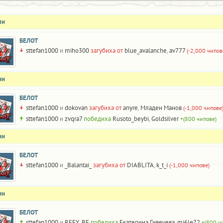
ли
БЕЛОТ
sttefan1000
и
miho300
загубиха от
blue_avalanche
,
av777
(-2,000 чипов
ни
БЕЛОТ
sttefan1000
и
dokovan
загубиха от
anyre
,
Младен Манов
(-1,000 чипове
sttefan1000
и
zvqra7
победиха
Rusoto_beybi
,
Goldsilver
+(800 чипове)
ни
БЕЛОТ
sttefan1000
и
_Balantai_
загубиха от
DIABLITA
,
k_t_i
(-1,000 чипове)
ни
БЕЛОТ
sttefan1000
и
REFY_BE
победиха
Екатерина Гивечева
,
mi6le72
+(800 ч