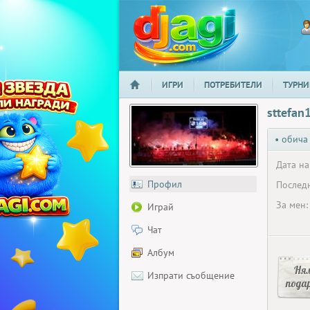
ИГРИ
ПОТРЕБИТЕЛИ
ТУРНИ
НАЧАЛО
djagi.com
sttefan
• обича
Дата на
Профил
Последн
За мен:
Играй
Чат
Албум
Ня
Изпрати съобщение
пода