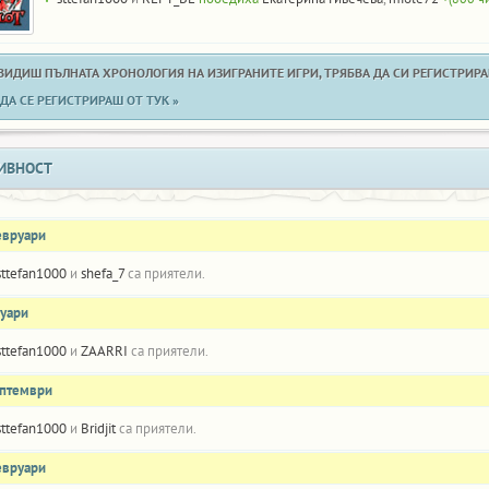
 ВИДИШ ПЪЛНАТА ХРОНОЛОГИЯ НА ИЗИГРАНИТЕ ИГРИ, ТРЯБВА ДА СИ РЕГИСТРИРАН
ДА СЕ РЕГИСТРИРАШ ОТ ТУК »
ИВНОСТ
евруари
sttefan1000
и
shefa_7
са приятели.
нуари
sttefan1000
и
ZAARRI
са приятели.
ептември
sttefan1000
и
Bridjit
са приятели.
евруари