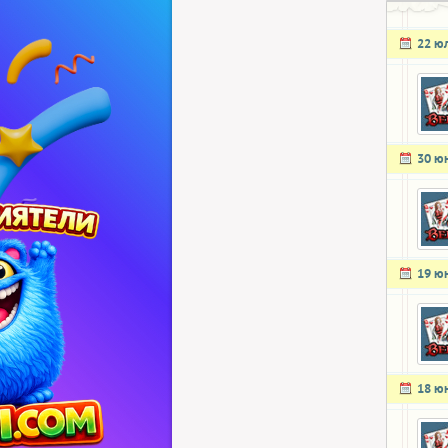
22 ю
30 ю
19 ю
18 ю