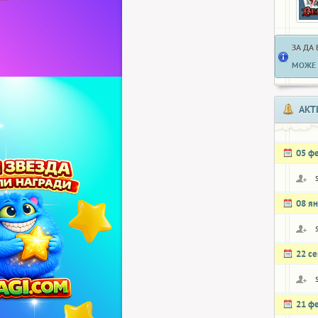
ЗА ДА
МОЖЕ 
АКТ
05 ф
08 я
22 с
21 ф