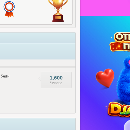
беди
1,600
Чипове