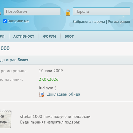
Запомни ме
Забравена парола
|
Регистрация
РИ
АКТИВНОСТ
ФОРУМ
БЛОГ
1000
 да играе
Белот
 регистриране:
10 юли 2009
о на линия:
27.07.2026
lud sym :)
Докладвай обида
ма
sttefan1000 няма получени подаръци
ръци
Бъди първият изпратил подарък