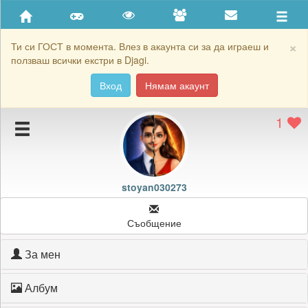
Приятели
Хронология на игри
×
Ти си ГОСТ в момента. Влез в акаунта си за да играеш и
ползваш всички екстри в Djagi.
Активност
Вход
Нямам акаунт
Постижения
1
Подаръците на stoyan030273
Картичките на stoyan030273
Блокирай stoyan030273
stoyan030273
Съобщение
За мен
Албум