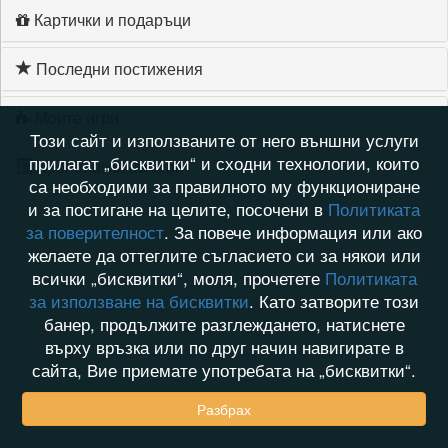
Картички и подаръци
Последни постижения
Моите игри
Този сайт и използваните от него външни услуги
прилагат „бисквитки“ и сходни технологии, които
Хронология на игри
са необходими за правилното му функциониране
и за постигане на целите, посочени в
Политиката
за поверителност
. За повече информация или ако
желаете да оттеглите съгласието си за някои или
всички „бисквитки“, моля, прочетете
Политиката
за използване на бисквитки
. Като затворите този
банер, продължите разглеждането, натиснете
върху връзка или по друг начин навигирате в
сайта, Вие приемате употребата на „бисквитки“.
Разбрах