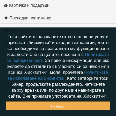
Картички и подаръци
Последни постижения
Моите игри
Този сайт и използваните от него външни услуги
прилагат „бисквитки“ и сходни технологии, които
Хронология на игри
са необходими за правилното му функциониране
и за постигане на целите, посочени в
Политиката
за поверителност
. За повече информация или ако
желаете да оттеглите съгласието си за някои или
всички „бисквитки“, моля, прочетете
Политиката
за използване на бисквитки
. Като затворите този
банер, продължите разглеждането, натиснете
върху връзка или по друг начин навигирате в
сайта, Вие приемате употребата на „бисквитки“.
Разбрах