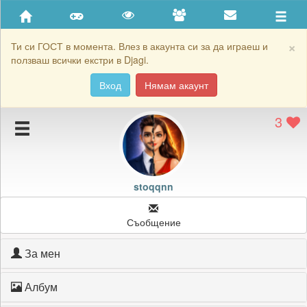
Приятели
Хронология на игри
×
Ти си ГОСТ в момента. Влез в акаунта си за да играеш и
ползваш всички екстри в Djagi.
Активност
Вход
Нямам акаунт
Постижения
3
Подаръците на stoqqnn
Картичките на stoqqnn
Блокирай stoqqnn
stoqqnn
Съобщение
За мен
Албум