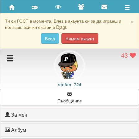
Приятели
Хронология на игри
×
Ти си ГОСТ в момента. Влез в акаунта си за да играеш и
ползваш всички екстри в Djagi.
Активност
Вход
Нямам акаунт
Постижения
43
Подаръците на stefan_724
Картичките на stefan_724
Блокирай stefan_724
stefan_724
Съобщение
За мен
Албум