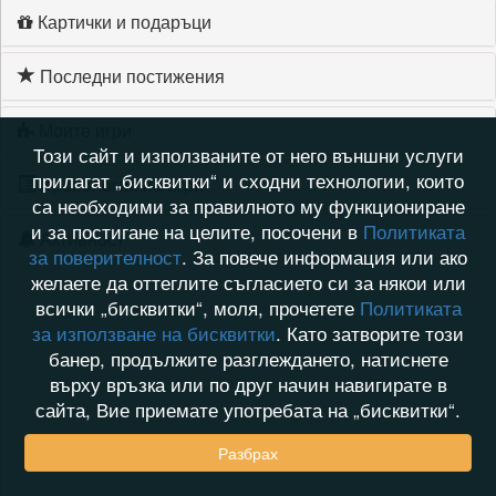
Картички и подаръци
Последни постижения
Моите игри
Този сайт и използваните от него външни услуги
прилагат „бисквитки“ и сходни технологии, които
Хронология на игри
са необходими за правилното му функциониране
и за постигане на целите, посочени в
Политиката
Активност
за поверителност
. За повече информация или ако
желаете да оттеглите съгласието си за някои или
всички „бисквитки“, моля, прочетете
Политиката
за използване на бисквитки
. Като затворите този
банер, продължите разглеждането, натиснете
върху връзка или по друг начин навигирате в
сайта, Вие приемате употребата на „бисквитки“.
Разбрах