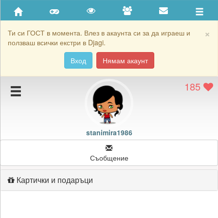
Приятели
Хронология на игри
×
Ти си ГОСТ в момента. Влез в акаунта си за да играеш и
ползваш всички екстри в Djagi.
Активност
Вход
Нямам акаунт
Постижения
185
Подаръците на stanimira1986
Картичките на stanimira1986
Блокирай stanimira1986
stanimira1986
Съобщение
Картички и подаръци