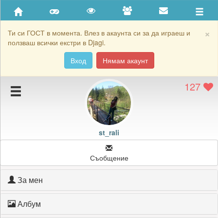
Приятели
Хронология на игри
×
Ти си ГОСТ в момента. Влез в акаунта си за да играеш и
ползваш всички екстри в Djagi.
Активност
Вход
Нямам акаунт
Постижения
127
Подаръците на st_rali
Картичките на st_rali
Блокирай st_rali
st_rali
Съобщение
За мен
Албум