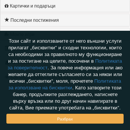
Картички и подаръци
Последни постижения
Моите игри
Този сайт и използваните от него външни услуги
прилагат „бисквитки“ и сходни технологии, които
Хронология на игри
са необходими за правилното му функциониране
и за постигане на целите, посочени в
Политиката
Активност
за поверителност
. За повече информация или ако
желаете да оттеглите съгласието си за някои или
Кой видя профила на st_rali
всички „бисквитки“, моля, прочетете
Политиката
за използване на бисквитки
. Като затворите този
банер, продължите разглеждането, натиснете
върху връзка или по друг начин навигирате в
сайта, Вие приемате употребата на „бисквитки“.
Разбрах