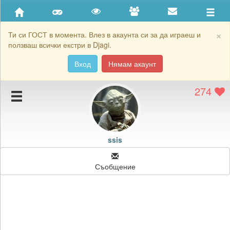
Приятели
Хронология на игри
×
Ти си ГОСТ в момента. Влез в акаунта си за да играеш и
ползваш всички екстри в Djagi.
Активност
Вход
Нямам акаунт
Постижения
274
Подаръците на ssis
Картичките на ssis
Блокирай ssis
ssis
Съобщение