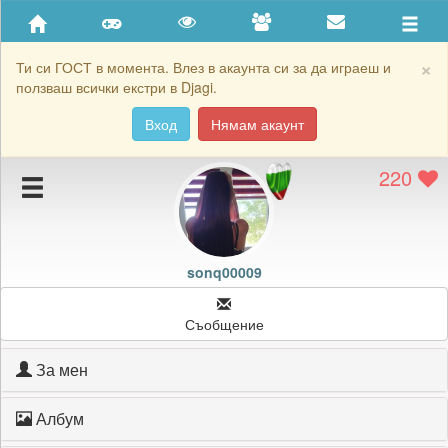
Приятели
Хронология на игри
×
Ти си ГОСТ в момента. Влез в акаунта си за да играеш и
ползваш всички екстри в Djagi.
Активност
Вход
Нямам акаунт
Постижения
220
Подаръците на sonq00009
Картичките на sonq00009
Блокирай sonq00009
sonq00009
Съобщение
За мен
Албум