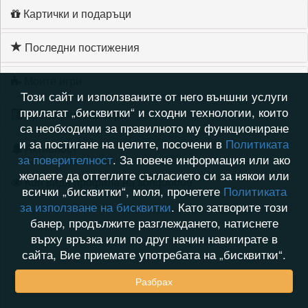
Картички и подаръци
Последни постижения
Моите игри
Този сайт и използваните от него външни услуги
прилагат „бисквитки“ и сходни технологии, които
Хронология на игри
са необходими за правилното му функциониране
и за постигане на целите, посочени в
Политиката
Активност
за поверителност
. За повече информация или ако
желаете да оттеглите съгласието си за някои или
Кой видя профила на sonq00009
всички „бисквитки“, моля, прочетете
Политиката
за използване на бисквитки
. Като затворите този
банер, продължите разглеждането, натиснете
върху връзка или по друг начин навигирате в
сайта, Вие приемате употребата на „бисквитки“.
Разбрах