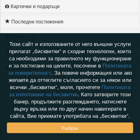
Картички и подаръци
Последни постижения
Моите игри
Този сайт и използваните от него външни услуги
прилагат „бисквитки“ и сходни технологии, които
Хронология на игри
са необходими за правилното му функциониране
и за постигане на целите, посочени в
Политиката
Активност
за поверителност
. За повече информация или ако
желаете да оттеглите съгласието си за някои или
всички „бисквитки“, моля, прочетете
Политиката
за използване на бисквитки
. Като затворите този
банер, продължите разглеждането, натиснете
върху връзка или по друг начин навигирате в
сайта, Вие приемате употребата на „бисквитки“.
Разбрах