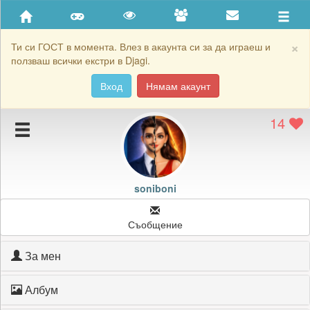
Приятели
Хронология на игри
×
Ти си ГОСТ в момента. Влез в акаунта си за да играеш и
ползваш всички екстри в Djagi.
Активност
Вход
Нямам акаунт
Постижения
14
Подаръците на soniboni
Картичките на soniboni
Блокирай soniboni
soniboni
Съобщение
За мен
Албум