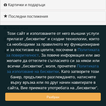
Картички и подаръци
Последни постижения
Моите игри
Този сайт и използваните от него външни услуги
прилагат „бисквитки“ и сходни технологии, които
Хронология на игри
са необходими за правилното му функциониране
и за постигане на целите, посочени в
Политиката
Активност
за поверителност
. За повече информация или ако
желаете да оттеглите съгласието си за някои или
всички „бисквитки“, моля, прочетете
Политиката
за използване на бисквитки
. Като затворите този
банер, продължите разглеждането, натиснете
върху връзка или по друг начин навигирате в
сайта, Вие приемате употребата на „бисквитки“.
Разбрах