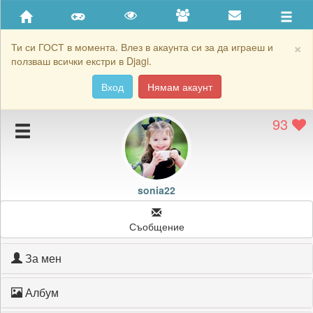
Приятели
Хронология на игри
×
Ти си ГОСТ в момента. Влез в акаунта си за да играеш и
ползваш всички екстри в Djagi.
Активност
Вход
Нямам акаунт
Постижения
93
Подаръците на sonia22
Картичките на sonia22
Блокирай sonia22
sonia22
Съобщение
За мен
Албум