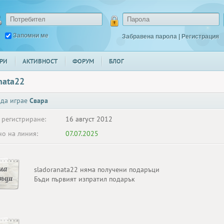
Запомни ме
Забравена парола
|
Регистрация
РИ
АКТИВНОСТ
ФОРУМ
БЛОГ
nata22
 да играе
Свара
 регистриране:
16 август 2012
о на линия:
07.07.2025
ма
sladoranata22 няма получени подаръци
ръци
Бъди първият изпратил подарък