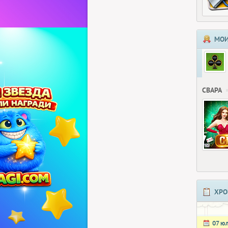
МОИ
СВАРА
ХРО
07 ю