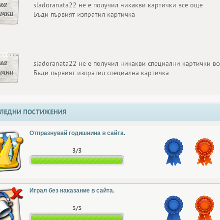
ма
sladoranata22 не е получил никакви картички все още
ички
Бъди първият изпратил картичка
ма
sladoranata22 не е получил никакви специални картички в
ички
Бъди първият изпратил специална картичка
ЛЕДНИ ПОСТИЖЕНИЯ
Отпразнувай годишнина в сайта.
3/3
Играл без наказание в сайта.
3/3