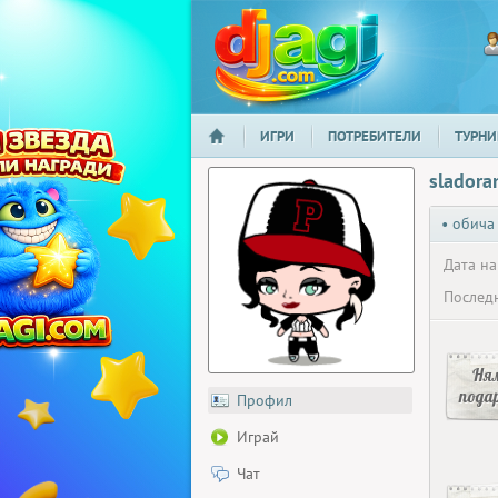
ИГРИ
ПОТРЕБИТЕЛИ
ТУРНИ
НАЧАЛО
djagi.com
sladora
• обича
Дата на
Последн
Ня
пода
Профил
Играй
Чат