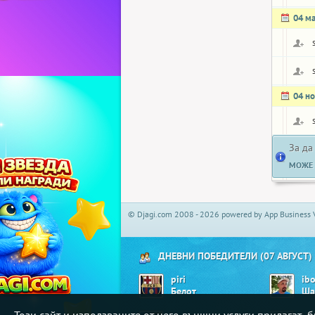
04 м
04 н
За да
МОЖЕ 
© Djagi.com 2008 - 2026 powered by App Business 
ДНЕВНИ ПОБЕДИТЕЛИ (07 АВГУСТ)
piri
ib
Белот
Ша