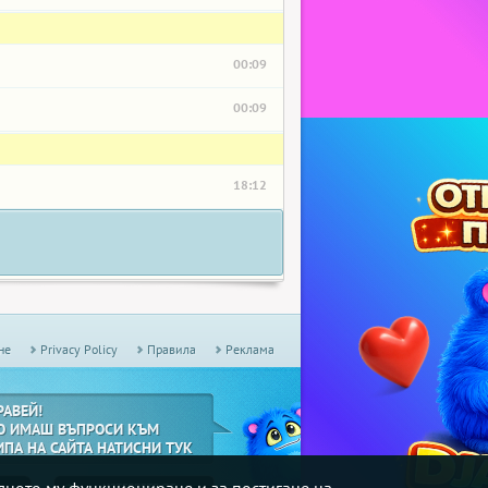
00:09
00:09
18:12
не
Privacy Policy
Правила
Реклама
РАВЕЙ!
О ИМАШ ВЪПРОСИ КЪМ
ИПА НА САЙТА НАТИСНИ ТУК