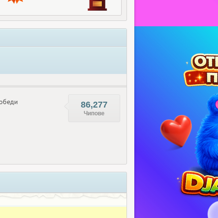
обеди
86,277
Чипове