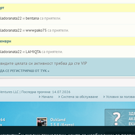
арт
sladoranata22
и
bentana
са приятели.
sladoranata22
и
wwwpako75
са приятели.
оември
sladoranata22
и
LAMIQTA
са приятели.
 видите цялата си активност трябва да сте VIP
ДА СЕ РЕГИСТРИРАШ ОТ ТУК »
Ventures LLC | Последна промяна: 14.07.2026
Начало
Системa за обслужване
Условия за ползва
ЗД
АК
o64
Oukland
ЕК
х
3.5.8 (блато)