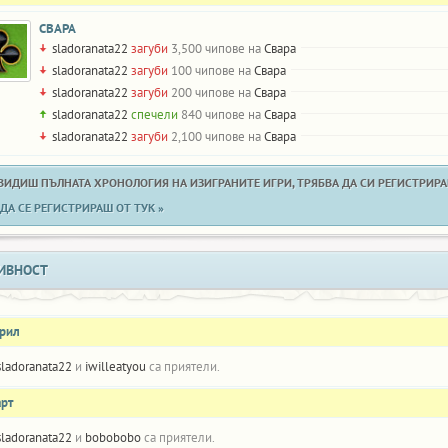
СВАРА
sladoranata22
загуби
3,500 чипове на
Свара
sladoranata22
загуби
100 чипове на
Свара
sladoranata22
загуби
200 чипове на
Свара
sladoranata22
спечели
840 чипове на
Свара
sladoranata22
загуби
2,100 чипове на
Свара
 ВИДИШ ПЪЛНАТА ХРОНОЛОГИЯ НА ИЗИГРАНИТЕ ИГРИ, ТРЯБВА ДА СИ РЕГИСТРИРАН
ДА СЕ РЕГИСТРИРАШ ОТ ТУК »
ИВНОСТ
прил
sladoranata22
и
iwilleatyou
са приятели.
арт
sladoranata22
и
bobobobo
са приятели.