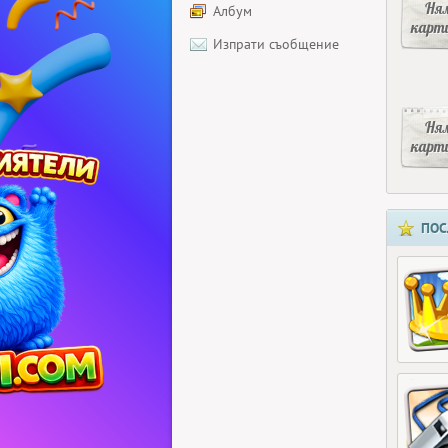
Ня
Албум
карт
Изпрати съобщение
Ня
карт
ПОС