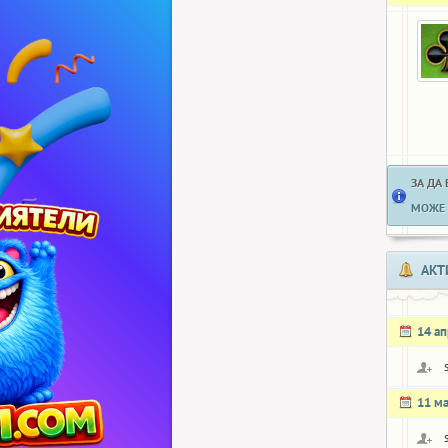
ЗА ДА
МОЖЕ 
АКТ
14 а
11 м