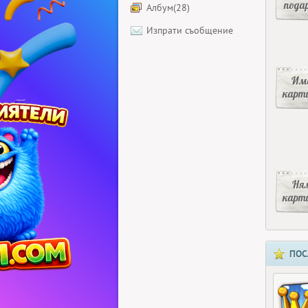
пода
Албум(28)
Изпрати съобщение
Има
карт
Ня
карт
ПОС