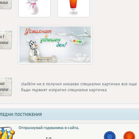
ръка
 1
ички
ма
sladkiw не е получил никакви специални картички все още
ички
Бъди първият изпратил специална картичка
ЛЕДНИ ПОСТИЖЕНИЯ
Отпразнувай годишнина в сайта.
3/3