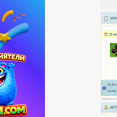
ХРО
25 ю
ЗА ДА
МОЖЕ 
АКТ