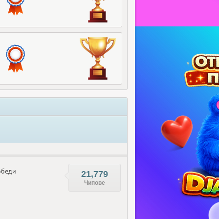
беди
21,779
Чипове