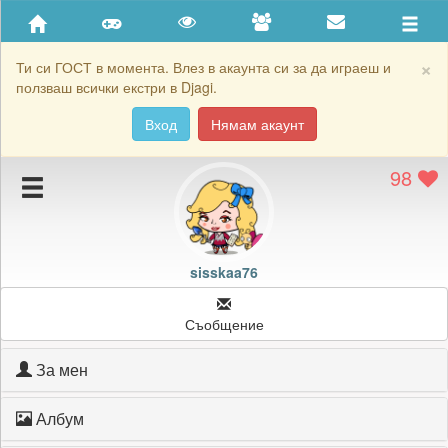
Приятели
Хронология на игри
×
Ти си ГОСТ в момента. Влез в акаунта си за да играеш и
ползваш всички екстри в Djagi.
Активност
Вход
Нямам акаунт
Постижения
98
Подаръците на sisskaa76
Картичките на sisskaa76
Блокирай sisskaa76
sisskaa76
Съобщение
За мен
Албум