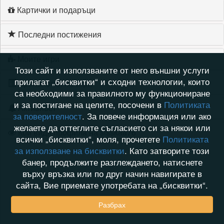
Картички и подаръци
Последни постижения
Моите игри
Този сайт и използваните от него външни услуги
прилагат „бисквитки“ и сходни технологии, които
Хронология на игри
са необходими за правилното му функциониране
и за постигане на целите, посочени в
Политиката
Активност
за поверителност
. За повече информация или ако
желаете да оттеглите съгласието си за някои или
Кой видя профила на sisskaa76
всички „бисквитки“, моля, прочетете
Политиката
за използване на бисквитки
. Като затворите този
банер, продължите разглеждането, натиснете
върху връзка или по друг начин навигирате в
сайта, Вие приемате употребата на „бисквитки“.
Разбрах