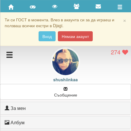
Приятели
Хронология на игри
×
Ти си ГОСТ в момента. Влез в акаунта си за да играеш и
ползваш всички екстри в Djagi.
Активност
Вход
Нямам акаунт
Постижения
274
Подаръците на shushiinkaa
Картичките на shushiinkaa
Блокирай shushiinkaa
shushiinkaa
Съобщение
За мен
Албум