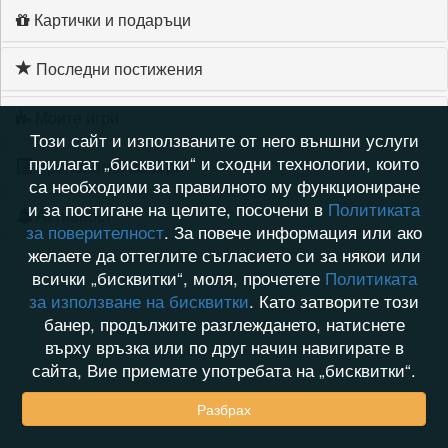
Картички и подаръци
Последни постижения
Моите игри
Този сайт и използваните от него външни услуги
прилагат „бисквитки“ и сходни технологии, които
Хронология на игри
са необходими за правилното му функциониране
и за постигане на целите, посочени в
Политиката
Активност
за поверителност
. За повече информация или ако
желаете да оттеглите съгласието си за някои или
всички „бисквитки“, моля, прочетете
Политиката
за използване на бисквитки
. Като затворите този
банер, продължите разглеждането, натиснете
върху връзка или по друг начин навигирате в
сайта, Вие приемате употребата на „бисквитки“.
Разбрах