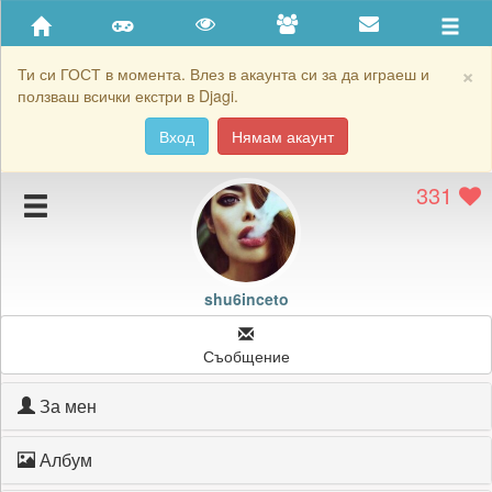
Приятели
Хронология на игри
×
Ти си ГОСТ в момента. Влез в акаунта си за да играеш и
ползваш всички екстри в Djagi.
Активност
Вход
Нямам акаунт
Постижения
331
Подаръците на shu6inceto
Картичките на shu6inceto
Блокирай shu6inceto
shu6inceto
Съобщение
За мен
Албум