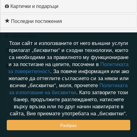
Картички и подаръци
Последни постижения
Моите игри
Този сайт и използваните от него външни услуги
прилагат „бисквитки“ и сходни технологии, които
Хронология на игри
са необходими за правилното му функциониране
и за постигане на целите, посочени в
Политиката
Активност
за поверителност
. За повече информация или ако
желаете да оттеглите съгласието си за някои или
всички „бисквитки“, моля, прочетете
Политиката
за използване на бисквитки
. Като затворите този
банер, продължите разглеждането, натиснете
върху връзка или по друг начин навигирате в
сайта, Вие приемате употребата на „бисквитки“.
Разбрах