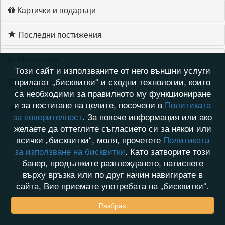
Картички и подаръци
Последни постижения
Моите игри
Този сайт и използваните от него външни услуги
прилагат „бисквитки“ и сходни технологии, които
Хронология на игри
са необходими за правилното му функциониране
и за постигане на целите, посочени в
Политиката
Активност
за поверителност
. За повече информация или ако
желаете да оттеглите съгласието си за някои или
всички „бисквитки“, моля, прочетете
Политиката
за използване на бисквитки
. Като затворите този
банер, продължите разглеждането, натиснете
върху връзка или по друг начин навигирате в
сайта, Вие приемате употребата на „бисквитки“.
Разбрах