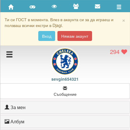
Приятели
Хронология на игри
×
Ти си ГОСТ в момента. Влез в акаунта си за да играеш и
ползваш всички екстри в Djagi.
Активност
Вход
Нямам акаунт
Постижения
294
Подаръците на sevgin654321
Картичките на sevgin654321
Блокирай sevgin654321
sevgin654321
Съобщение
За мен
Албум